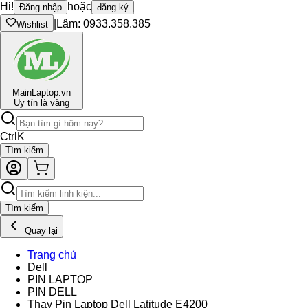
Hi!
hoặc
Đăng nhập
đăng ký
|
Lâm: 0933.358.385
Wishlist
Main
Laptop.vn
Uy tín là vàng
Ctrl
K
Tìm kiếm
Tìm kiếm
Quay lại
Trang chủ
Dell
PIN LAPTOP
PIN DELL
Thay Pin Laptop Dell Latitude E4200