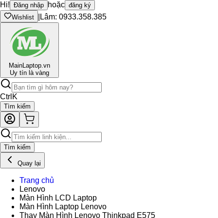
Hi!
hoặc
Đăng nhập
đăng ký
|
Lâm: 0933.358.385
Wishlist
Main
Laptop.vn
Uy tín là vàng
Ctrl
K
Tìm kiếm
Tìm kiếm
Quay lại
Trang chủ
Lenovo
Màn Hình LCD Laptop
Màn Hình Laptop Lenovo
Thay Màn Hình Lenovo Thinkpad E575