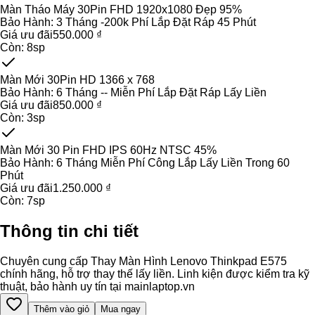
Màn Tháo Máy 30Pin FHD 1920x1080 Đẹp 95%
Bảo Hành:
3 Tháng -200k Phí Lắp Đặt Ráp 45 Phút
Giá ưu đãi
550.000 ₫
Còn:
8
sp
Màn Mới 30Pin HD 1366 x 768
Bảo Hành:
6 Tháng -- Miễn Phí Lắp Đặt Ráp Lấy Liền
Giá ưu đãi
850.000 ₫
Còn:
3
sp
Màn Mới 30 Pin FHD IPS 60Hz NTSC 45%
Bảo Hành:
6 Tháng Miễn Phí Công Lắp Lấy Liền Trong 60
Phút
Giá ưu đãi
1.250.000 ₫
Còn:
7
sp
Thông tin chi tiết
Chuyên cung cấp Thay Màn Hình Lenovo Thinkpad E575
chính hãng, hỗ trợ thay thế lấy liền. Linh kiện được kiểm tra kỹ
thuật, bảo hành uy tín tại mainlaptop.vn
Thêm vào giỏ
Mua ngay