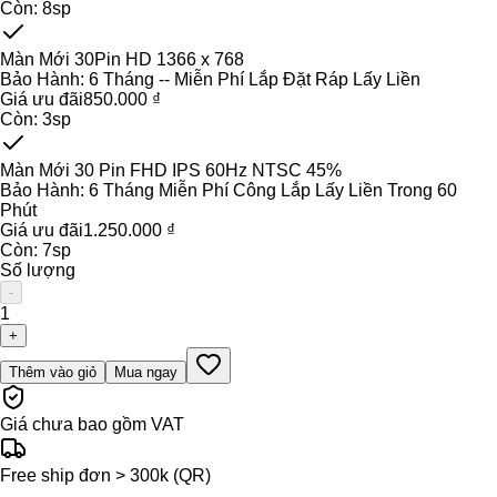
Còn:
8
sp
Màn Mới 30Pin HD 1366 x 768
Bảo Hành:
6 Tháng -- Miễn Phí Lắp Đặt Ráp Lấy Liền
Giá ưu đãi
850.000 ₫
Còn:
3
sp
Màn Mới 30 Pin FHD IPS 60Hz NTSC 45%
Bảo Hành:
6 Tháng Miễn Phí Công Lắp Lấy Liền Trong 60
Phút
Giá ưu đãi
1.250.000 ₫
Còn:
7
sp
Số lượng
-
1
+
Thêm vào giỏ
Mua ngay
Giá chưa bao gồm VAT
Free ship đơn > 300k (QR)