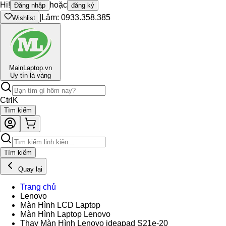
Hi!
hoặc
Đăng nhập
đăng ký
|
Lâm: 0933.358.385
Wishlist
Main
Laptop.vn
Uy tín là vàng
Ctrl
K
Tìm kiếm
Tìm kiếm
Quay lại
Trang chủ
Lenovo
Màn Hình LCD Laptop
Màn Hình Laptop Lenovo
Thay Màn Hình Lenovo ideapad S21e-20