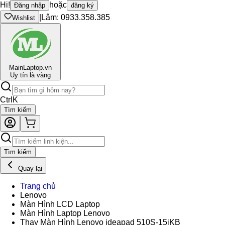
Hi!
hoặc
Đăng nhập
đăng ký
|
Lâm: 0933.358.385
Wishlist
Main
Laptop.vn
Uy tín là vàng
Ctrl
K
Tìm kiếm
Tìm kiếm
Quay lại
Trang chủ
Lenovo
Màn Hình LCD Laptop
Màn Hình Laptop Lenovo
Thay Màn Hình Lenovo ideapad 510S-15iKB