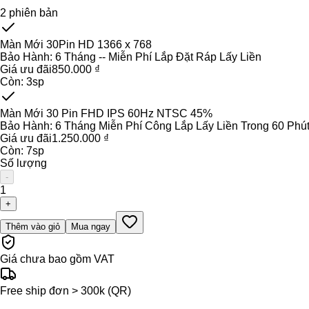
2
phiên bản
Màn Mới 30Pin HD 1366 x 768
Bảo Hành:
6 Tháng -- Miễn Phí Lắp Đặt Ráp Lấy Liền
Giá ưu đãi
850.000 ₫
Còn:
3
sp
Màn Mới 30 Pin FHD IPS 60Hz NTSC 45%
Bảo Hành:
6 Tháng Miễn Phí Công Lắp Lấy Liền Trong 60 Phú
Giá ưu đãi
1.250.000 ₫
Còn:
7
sp
Số lượng
-
1
+
Thêm vào giỏ
Mua ngay
Giá chưa bao gồm VAT
Free ship đơn > 300k (QR)