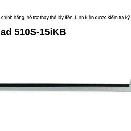
 hãng, hỗ trợ thay thế lấy liền. Linh kiện được kiểm tra kỹ t
pad 510S-15iKB