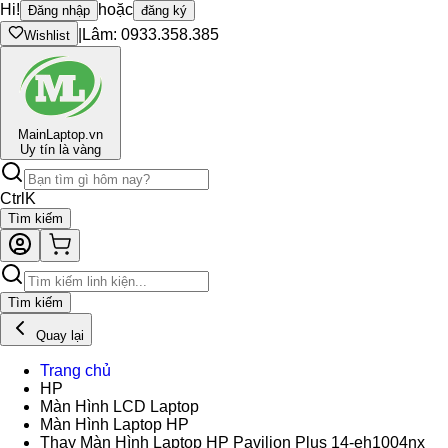
Hi!
hoặc
Đăng nhập
đăng ký
|
Lâm: 0933.358.385
Wishlist
Main
Laptop.vn
Uy tín là vàng
Ctrl
K
Tìm kiếm
Tìm kiếm
Quay lại
Trang chủ
HP
Màn Hình LCD Laptop
Màn Hình Laptop HP
Thay Màn Hình Laptop HP Pavilion Plus 14-eh1004nx