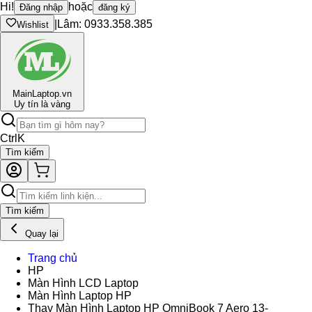
Hi!
hoặc
Đăng nhập
đăng ký
|
Lâm: 0933.358.385
Wishlist
Main
Laptop.vn
Uy tín là vàng
Ctrl
K
Tìm kiếm
Tìm kiếm
Quay lại
Trang chủ
HP
Màn Hình LCD Laptop
Màn Hình Laptop HP
Thay Màn Hình Laptop HP OmniBook 7 Aero 13-