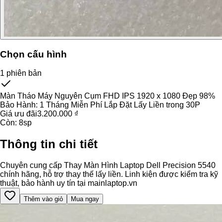
Chọn cấu hình
1
phiên bản
Màn Tháo Máy Nguyên Cụm FHD IPS 1920 x 1080 Đẹp 98%
Bảo Hành:
1 Tháng Miễn Phí Lắp Đặt Lấy Liền trong 30P
Giá ưu đãi
3.200.000 ₫
Còn:
8
sp
Thông tin chi tiết
Chuyên cung cấp Thay Màn Hình Laptop Dell Precision 5540
chính hãng, hỗ trợ thay thế lấy liền. Linh kiện được kiểm tra kỹ
thuật, bảo hành uy tín tại mainlaptop.vn
Thêm vào giỏ
Mua ngay