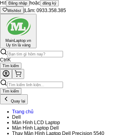
Hi!
hoặc
Đăng nhập
đăng ký
|
Lâm: 0933.358.385
Wishlist
Main
Laptop.vn
Uy tín là vàng
Ctrl
K
Tìm kiếm
Tìm kiếm
Quay lại
Trang chủ
Dell
Màn Hình LCD Laptop
Màn Hình Laptop Dell
Thay Màn Hình Laptop Dell Precision 5540