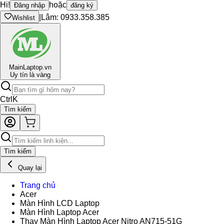
Hi!
hoặc
Đăng nhập
đăng ký
|
Lâm: 0933.358.385
Wishlist
Main
Laptop.vn
Uy tín là vàng
Ctrl
K
Tìm kiếm
Tìm kiếm
Quay lại
Trang chủ
Acer
Màn Hình LCD Laptop
Màn Hình Laptop Acer
Thay Màn Hình Laptop Acer Nitro AN715-51G