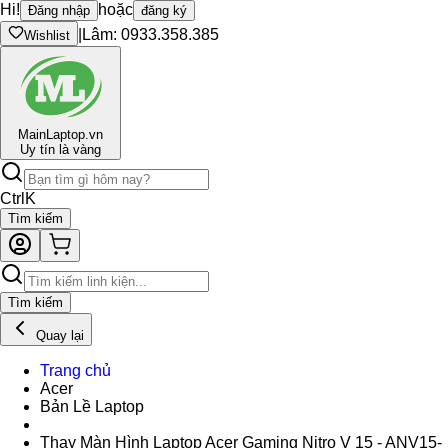
Hi!
hoặc
Đăng nhập
đăng ký
|
Lâm: 0933.358.385
Wishlist
Main
Laptop.vn
Uy tín là vàng
Ctrl
K
Tìm kiếm
Tìm kiếm
Quay lại
Trang chủ
Acer
Bản Lề Laptop
Thay Màn Hình Laptop Acer Gaming Nitro V 15 - ANV15-