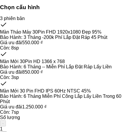
Chọn cấu hình
3
phiên bản
Màn Tháo Máy 30Pin FHD 1920x1080 Đẹp 95%
Bảo Hành:
3 Tháng -200k Phí Lắp Đặt Ráp 45 Phút
Giá ưu đãi
550.000 ₫
Còn:
8
sp
Màn Mới 30Pin HD 1366 x 768
Bảo Hành:
6 Tháng -- Miễn Phí Lắp Đặt Ráp Lấy Liền
Giá ưu đãi
850.000 ₫
Còn:
3
sp
Màn Mới 30 Pin FHD IPS 60Hz NTSC 45%
Bảo Hành:
6 Tháng Miễn Phí Công Lắp Lấy Liền Trong 60
Phút
Giá ưu đãi
1.250.000 ₫
Còn:
7
sp
Số lượng
-
1