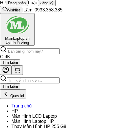
Hi!
hoặc
Đăng nhập
đăng ký
|
Lâm: 0933.358.385
Wishlist
Main
Laptop.vn
Uy tín là vàng
Ctrl
K
Tìm kiếm
Tìm kiếm
Quay lại
Trang chủ
HP
Màn Hình LCD Laptop
Màn Hình Laptop HP
Thay Màn Hình HP 255 G8