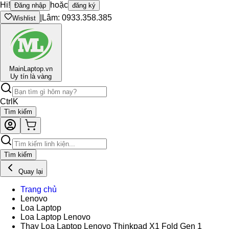
Hi!
hoặc
Đăng nhập
đăng ký
|
Lâm: 0933.358.385
Wishlist
Main
Laptop.vn
Uy tín là vàng
Ctrl
K
Tìm kiếm
Tìm kiếm
Quay lại
Trang chủ
Lenovo
Loa Laptop
Loa Laptop Lenovo
Thay Loa Laptop Lenovo Thinkpad X1 Fold Gen 1