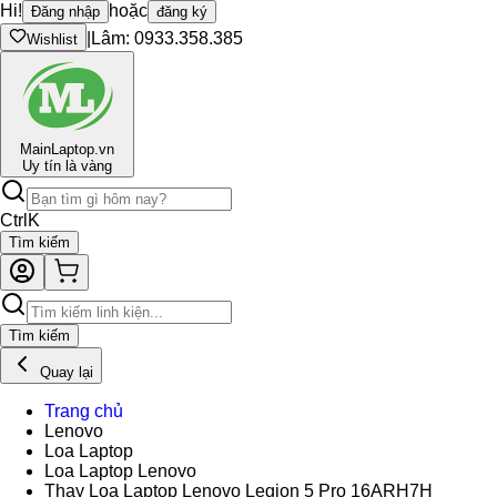
Hi!
hoặc
Đăng nhập
đăng ký
|
Lâm: 0933.358.385
Wishlist
Main
Laptop.vn
Uy tín là vàng
Ctrl
K
Tìm kiếm
Tìm kiếm
Quay lại
Trang chủ
Lenovo
Loa Laptop
Loa Laptop Lenovo
Thay Loa Laptop Lenovo Legion 5 Pro 16ARH7H