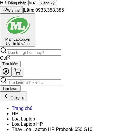
Hi!
hoặc
Đăng nhập
đăng ký
|
Lâm: 0933.358.385
Wishlist
Main
Laptop.vn
Uy tín là vàng
Ctrl
K
Tìm kiếm
Tìm kiếm
Quay lại
Trang chủ
HP
Loa Laptop
Loa Laptop HP
Thay Loa Laptop HP Probook 650 G10