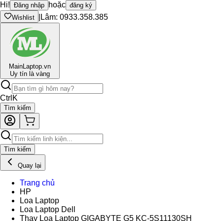
Hi!
hoặc
Đăng nhập
đăng ký
|
Lâm: 0933.358.385
Wishlist
Main
Laptop.vn
Uy tín là vàng
Ctrl
K
Tìm kiếm
Tìm kiếm
Quay lại
Trang chủ
HP
Loa Laptop
Loa Laptop Dell
Thay Loa Laptop GIGABYTE G5 KC-5S11130SH