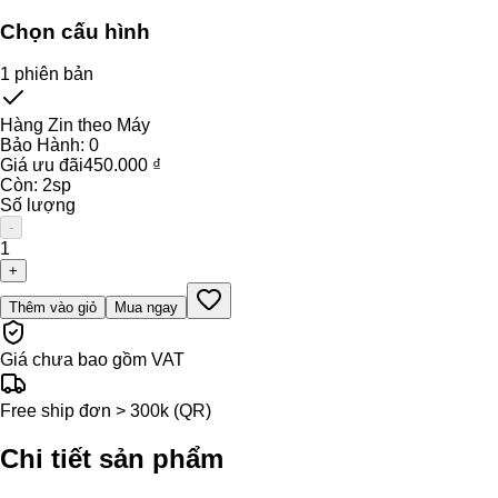
Chọn cấu hình
1
phiên bản
Hàng Zin theo Máy
Bảo Hành:
0
Giá ưu đãi
450.000 ₫
Còn:
2
sp
Số lượng
-
1
+
Thêm vào giỏ
Mua ngay
Giá chưa bao gồm VAT
Free ship đơn > 300k (QR)
Chi tiết sản phẩm