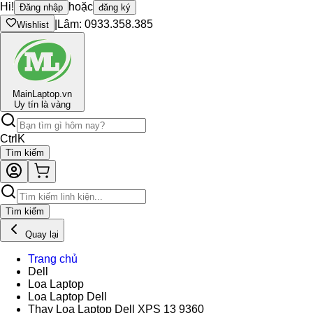
Hi!
hoặc
Đăng nhập
đăng ký
|
Lâm: 0933.358.385
Wishlist
Main
Laptop.vn
Uy tín là vàng
Ctrl
K
Tìm kiếm
Tìm kiếm
Quay lại
Trang chủ
Dell
Loa Laptop
Loa Laptop Dell
Thay Loa Laptop Dell XPS 13 9360