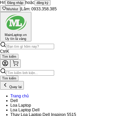
Hi!
hoặc
Đăng nhập
đăng ký
|
Lâm: 0933.358.385
Wishlist
Main
Laptop.vn
Uy tín là vàng
Ctrl
K
Tìm kiếm
Tìm kiếm
Quay lại
Trang chủ
Dell
Loa Laptop
Loa Laptop Dell
Thay Loa Laptop Dell Inspiron 5515