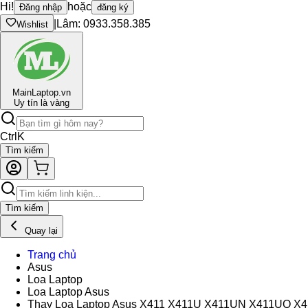
Hi!
hoặc
Đăng nhập
đăng ký
|
Lâm: 0933.358.385
Wishlist
Main
Laptop.vn
Uy tín là vàng
Ctrl
K
Tìm kiếm
Tìm kiếm
Quay lại
Trang chủ
Asus
Loa Laptop
Loa Laptop Asus
Thay Loa Laptop Asus X411 X411U X411UN X411UQ X