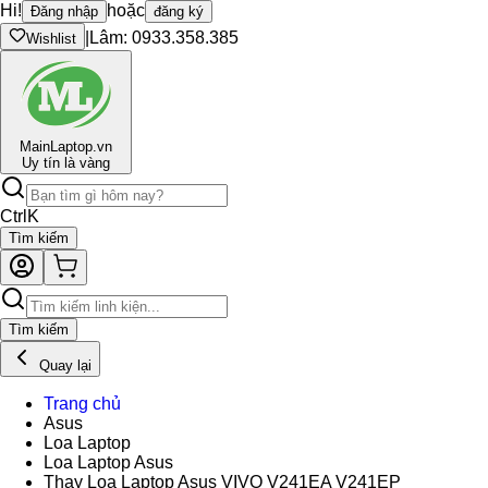
Hi!
hoặc
Đăng nhập
đăng ký
|
Lâm: 0933.358.385
Wishlist
Main
Laptop.vn
Uy tín là vàng
Ctrl
K
Tìm kiếm
Tìm kiếm
Quay lại
Trang chủ
Asus
Loa Laptop
Loa Laptop Asus
Thay Loa Laptop Asus VIVO V241EA V241EP