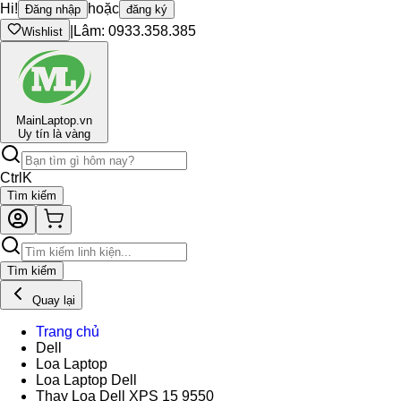
Hi!
hoặc
Đăng nhập
đăng ký
|
Lâm: 0933.358.385
Wishlist
Main
Laptop.vn
Uy tín là vàng
Ctrl
K
Tìm kiếm
Tìm kiếm
Quay lại
Trang chủ
Dell
Loa Laptop
Loa Laptop Dell
Thay Loa Dell XPS 15 9550