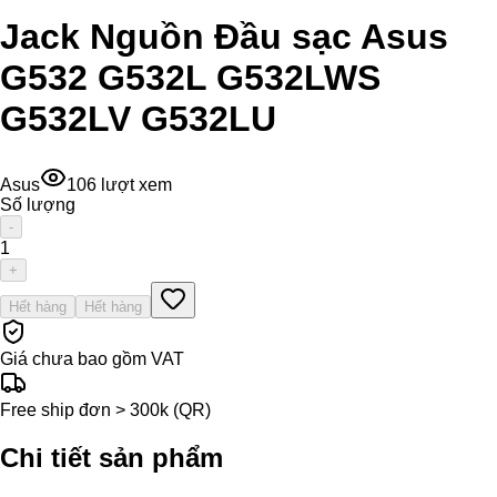
Jack Nguồn Đầu sạc Asus
G532 G532L G532LWS
G532LV G532LU
Asus
106
lượt xem
Số lượng
-
1
+
Hết hàng
Hết hàng
Giá chưa bao gồm VAT
Free ship đơn > 300k (QR)
Chi tiết sản phẩm