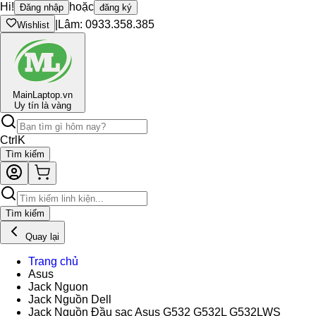
Hi!
hoặc
Đăng nhập
đăng ký
|
Lâm: 0933.358.385
Wishlist
Main
Laptop.vn
Uy tín là vàng
Ctrl
K
Tìm kiếm
Tìm kiếm
Quay lại
Trang chủ
Asus
Jack Nguon
Jack Nguồn Dell
Jack Nguồn Đầu sạc Asus G532 G532L G532LWS