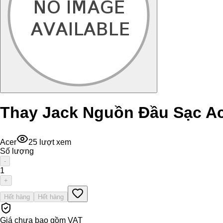
Thay Jack Nguồn Đầu Sạc A
Acer
25
lượt xem
Số lượng
-
1
+
Hết hàng
Hết hàng
Giá chưa bao gồm VAT