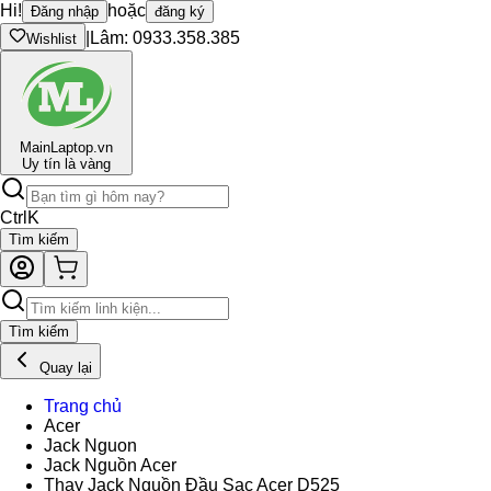
Hi!
hoặc
Đăng nhập
đăng ký
|
Lâm: 0933.358.385
Wishlist
Main
Laptop.vn
Uy tín là vàng
Ctrl
K
Tìm kiếm
Tìm kiếm
Quay lại
Trang chủ
Acer
Jack Nguon
Jack Nguồn Acer
Thay Jack Nguồn Đầu Sạc Acer D525