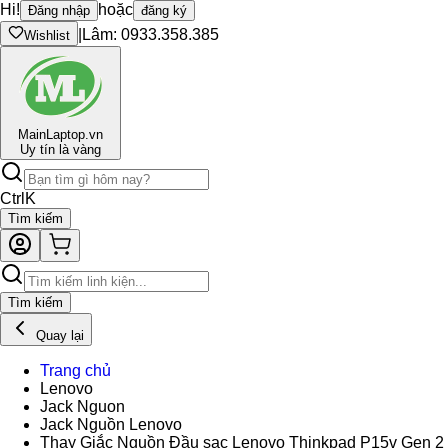
Hi!
hoặc
Đăng nhập
đăng ký
|
Lâm: 0933.358.385
Wishlist
Main
Laptop.vn
Uy tín là vàng
Ctrl
K
Tìm kiếm
Tìm kiếm
Quay lại
Trang chủ
Lenovo
Jack Nguon
Jack Nguồn Lenovo
Thay Giắc Nguồn Đầu sạc Lenovo Thinkpad P15v Gen 2