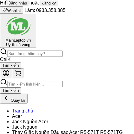
Hi!
hoặc
Đăng nhập
đăng ký
|
Lâm: 0933.358.385
Wishlist
Main
Laptop.vn
Uy tín là vàng
Ctrl
K
Tìm kiếm
Tìm kiếm
Quay lại
Trang chủ
Acer
Jack Nguồn Acer
Jack Nguon
Thay Giắc Nguồn Đầu sạc Acer R5-571T R5-571TG