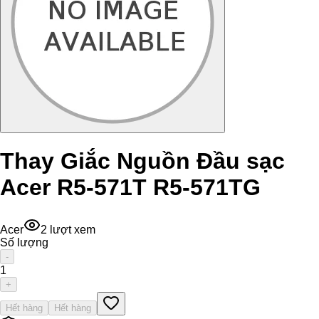
Thay Giắc Nguồn Đầu sạc
Acer R5-571T R5-571TG
Acer
2
lượt xem
Số lượng
-
1
+
Hết hàng
Hết hàng