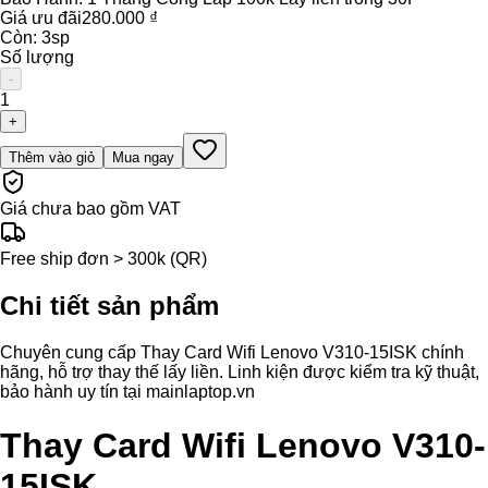
Giá ưu đãi
280.000 ₫
Còn:
3
sp
Số lượng
-
1
+
Thêm vào giỏ
Mua ngay
Giá chưa bao gồm VAT
Free ship đơn > 300k (QR)
Chi tiết sản phẩm
Chuyên cung cấp Thay Card Wifi Lenovo V310-15ISK chính
hãng, hỗ trợ thay thế lấy liền. Linh kiện được kiểm tra kỹ thuật,
bảo hành uy tín tại mainlaptop.vn
Thay Card Wifi Lenovo V310-
15ISK