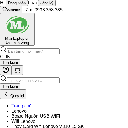
Hi!
hoặc
Đăng nhập
đăng ký
|
Lâm: 0933.358.385
Wishlist
Main
Laptop.vn
Uy tín là vàng
Ctrl
K
Tìm kiếm
Tìm kiếm
Quay lại
Trang chủ
Lenovo
Board Nguồn USB WIFI
Wifi Lenovo
Thay Card Wifi Lenovo V310-15ISK