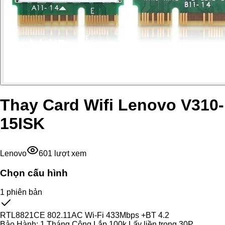
Thay Card Wifi Lenovo V310-
15ISK
Lenovo
601
lượt xem
Chọn cấu hình
1
phiên bản
RTL8821CE 802.11AC Wi-Fi 433Mbps +BT 4.2
Bảo Hành:
1 Tháng Công Lắp 100k Lấy liền trong 30P