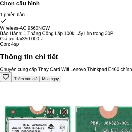
Chọn cấu hình
1
phiên bản
Wireless-AC 9560NGW
Bảo Hành:
1 Tháng Công Lắp 100k Lấy liền trong 30P
Giá ưu đãi
350.000 ₫
Còn:
4
sp
Thông tin chi tiết
Chuyên cung cấp Thay Card Wifi Lenovo Thinkpad E460 chính hãng
Thêm vào giỏ
Mua ngay