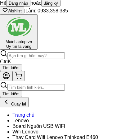
Hi!
hoặc
Đăng nhập
đăng ký
|
Lâm: 0933.358.385
Wishlist
Main
Laptop.vn
Uy tín là vàng
Ctrl
K
Tìm kiếm
Tìm kiếm
Quay lại
Trang chủ
Lenovo
Board Nguồn USB WIFI
Wifi Lenovo
Thay Card Wifi Lenovo Thinkpad E460