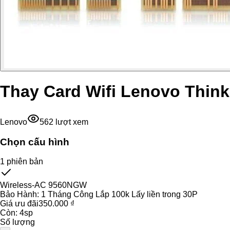
Thay Card Wifi Lenovo Thin
Lenovo
562
lượt xem
Chọn cấu hình
1
phiên bản
Wireless-AC 9560NGW
Bảo Hành:
1 Tháng Công Lắp 100k Lấy liền trong 30P
Giá ưu đãi
350.000 ₫
Còn:
4
sp
Số lượng