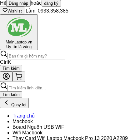
Hi!
hoặc
Đăng nhập
đăng ký
|
Lâm: 0933.358.385
Wishlist
Main
Laptop.vn
Uy tín là vàng
Ctrl
K
Tìm kiếm
Tìm kiếm
Quay lại
Trang chủ
Macbook
Board Nguồn USB WIFI
Wifi Macbook
Thay Card Wifi Laptop Macbook Pro 13 2020 A2289