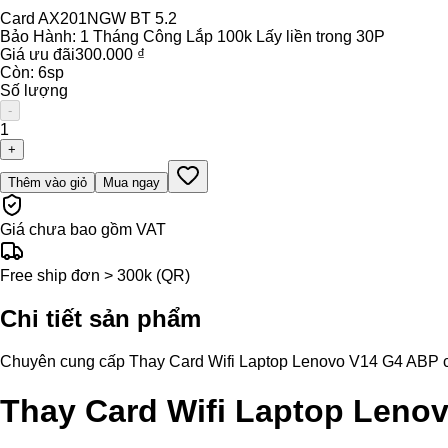
Card AX201NGW BT 5.2
Bảo Hành:
1 Tháng Công Lắp 100k Lấy liền trong 30P
Giá ưu đãi
300.000 ₫
Còn:
6
sp
Số lượng
-
1
+
Thêm vào giỏ
Mua ngay
Giá chưa bao gồm VAT
Free ship đơn > 300k (QR)
Chi tiết sản phẩm
Chuyên cung cấp Thay Card Wifi Laptop Lenovo V14 G4 ABP chính
Thay Card Wifi Laptop Leno