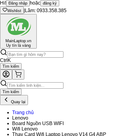
Hi!
hoặc
Đăng nhập
đăng ký
|
Lâm: 0933.358.385
Wishlist
Main
Laptop.vn
Uy tín là vàng
Ctrl
K
Tìm kiếm
Tìm kiếm
Quay lại
Trang chủ
Lenovo
Board Nguồn USB WIFI
Wifi Lenovo
Thay Card Wifi Laptop Lenovo V14 G4 ABP