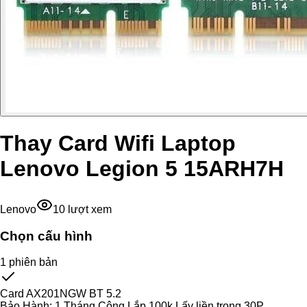
Thay Card Wifi Laptop
Lenovo Legion 5 15ARH7H
Lenovo
10
lượt xem
Chọn cấu hình
1
phiên bản
Card AX201NGW BT 5.2
Bảo Hành:
1 Tháng Công Lắp 100k Lấy liền trong 30P