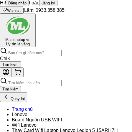
Hi!
hoặc
Đăng nhập
đăng ký
|
Lâm: 0933.358.385
Wishlist
Main
Laptop.vn
Uy tín là vàng
Ctrl
K
Tìm kiếm
Tìm kiếm
Quay lại
Trang chủ
Lenovo
Board Nguồn USB WIFI
Wifi Lenovo
Thay Card Wifi Laptop Lenovo Legion 5 15ARH7H