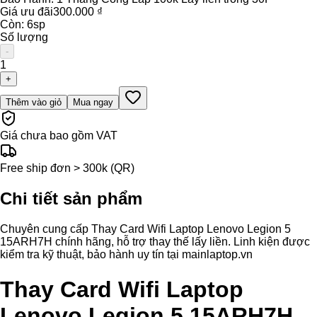
Giá ưu đãi
300.000 ₫
Còn:
6
sp
Số lượng
-
1
+
Thêm vào giỏ
Mua ngay
Giá chưa bao gồm VAT
Free ship đơn > 300k (QR)
Chi tiết sản phẩm
Chuyên cung cấp Thay Card Wifi Laptop Lenovo Legion 5
15ARH7H chính hãng, hỗ trợ thay thế lấy liền. Linh kiện được
kiểm tra kỹ thuật, bảo hành uy tín tại mainlaptop.vn
Thay Card Wifi Laptop
Lenovo Legion 5 15ARH7H