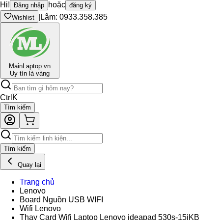
Hi!
hoặc
Đăng nhập
đăng ký
|
Lâm: 0933.358.385
Wishlist
Main
Laptop.vn
Uy tín là vàng
Ctrl
K
Tìm kiếm
Tìm kiếm
Quay lại
Trang chủ
Lenovo
Board Nguồn USB WIFI
Wifi Lenovo
Thay Card Wifi Laptop Lenovo ideapad 530s-15iKB