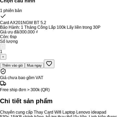
Chọn cấu hình
1
phiên bản
Card AX201NGW BT 5.2
Bảo Hành:
1 Tháng Công Lắp 100k Lấy liền trong 30P
Giá ưu đãi
300.000 ₫
Còn:
6
sp
Số lượng
-
1
+
Thêm vào giỏ
Mua ngay
Giá chưa bao gồm VAT
Free ship đơn > 300k (QR)
Chi tiết sản phẩm
Chuyên cung cấp Thay Card Wifi Laptop Lenovo ideapad
530s-15iKB chính hãng, hỗ trợ thay thế lấy liền. Linh kiện được