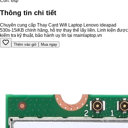
Còn:
6
sp
Thông tin chi tiết
Chuyên cung cấp Thay Card Wifi Laptop Lenovo ideapad
530s-15iKB chính hãng, hỗ trợ thay thế lấy liền. Linh kiện được
kiểm tra kỹ thuật, bảo hành uy tín tại mainlaptop.vn
Thêm vào giỏ
Mua ngay