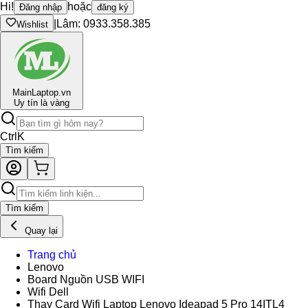
Hi!
hoặc
Đăng nhập
đăng ký
|
Lâm: 0933.358.385
Wishlist
Main
Laptop.vn
Uy tín là vàng
Ctrl
K
Tìm kiếm
Tìm kiếm
Quay lại
Trang chủ
Lenovo
Board Nguồn USB WIFI
Wifi Dell
Thay Card Wifi Laptop Lenovo Ideapad 5 Pro 14ITL4