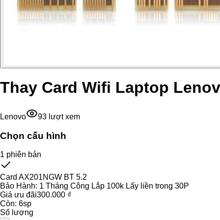
Thay Card Wifi Laptop Lenov
Lenovo
93
lượt xem
Chọn cấu hình
1
phiên bản
Card AX201NGW BT 5.2
Bảo Hành:
1 Tháng Công Lắp 100k Lấy liền trong 30P
Giá ưu đãi
300.000 ₫
Còn:
6
sp
Số lượng