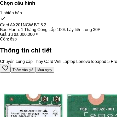
Chọn cấu hình
1
phiên bản
Card AX201NGW BT 5.2
Bảo Hành:
1 Tháng Công Lắp 100k Lấy liền trong 30P
Giá ưu đãi
300.000 ₫
Còn:
6
sp
Thông tin chi tiết
Chuyên cung cấp Thay Card Wifi Laptop Lenovo Ideapad 5 Pro 14I
Thêm vào giỏ
Mua ngay