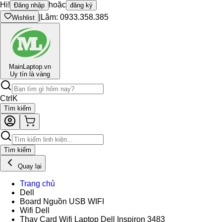
Hi!
hoặc
Đăng nhập
đăng ký
|
Lâm: 0933.358.385
Wishlist
Main
Laptop.vn
Uy tín là vàng
Ctrl
K
Tìm kiếm
Tìm kiếm
Quay lại
Trang chủ
Dell
Board Nguồn USB WIFI
Wifi Dell
Thay Card Wifi Laptop Dell Inspiron 3483