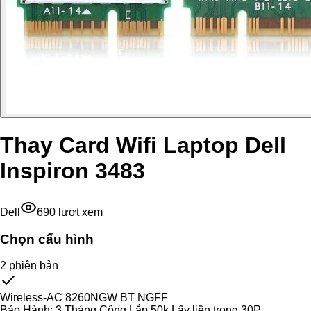
Thay Card Wifi Laptop Dell
Inspiron 3483
Dell
690
lượt xem
Chọn cấu hình
2
phiên bản
Wireless-AC 8260NGW BT NGFF
Bảo Hành:
3 Tháng Công Lắp 50k Lấy liền trong 30P