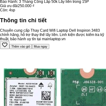
Bảo Hành:
3 Tháng Công Lắp 50k Lấy liền trong 15P
Giá ưu đãi
250.000 ₫
Còn:
4
sp
Thông tin chi tiết
Chuyên cung cấp Thay Card Wifi Laptop Dell Inspiron 3483
chính hãng, hỗ trợ thay thế lấy liền. Linh kiện được kiểm tra kỹ
thuật, bảo hành uy tín tại mainlaptop.vn
Thêm vào giỏ
Mua ngay