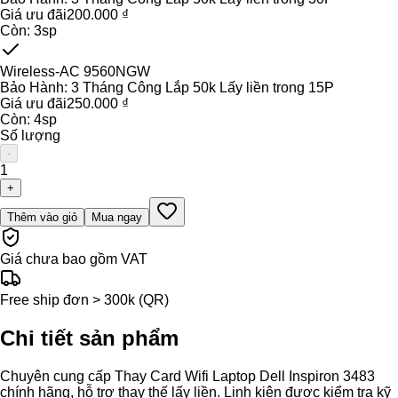
Giá ưu đãi
200.000 ₫
Còn:
3
sp
Wireless-AC 9560NGW
Bảo Hành:
3 Tháng Công Lắp 50k Lấy liền trong 15P
Giá ưu đãi
250.000 ₫
Còn:
4
sp
Số lượng
-
1
+
Thêm vào giỏ
Mua ngay
Giá chưa bao gồm VAT
Free ship đơn > 300k (QR)
Chi tiết sản phẩm
Chuyên cung cấp Thay Card Wifi Laptop Dell Inspiron 3483
chính hãng, hỗ trợ thay thế lấy liền. Linh kiện được kiểm tra kỹ