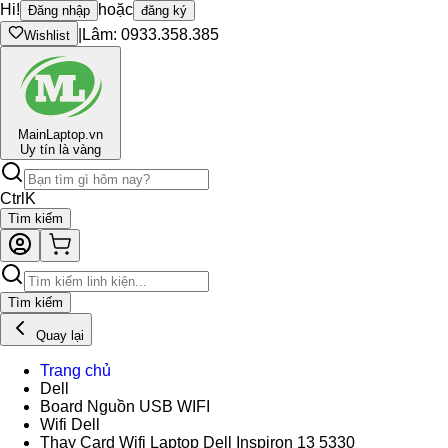
Hi!
hoặc
Đăng nhập
đăng ký
|
Lâm: 0933.358.385
Wishlist
Main
Laptop.vn
Uy tín là vàng
Ctrl
K
Tìm kiếm
Tìm kiếm
Quay lại
Trang chủ
Dell
Board Nguồn USB WIFI
Wifi Dell
Thay Card Wifi Laptop Dell Inspiron 13 5330