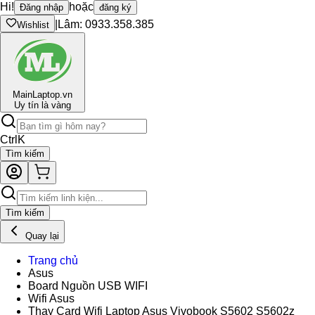
Hi!
hoặc
Đăng nhập
đăng ký
|
Lâm: 0933.358.385
Wishlist
Main
Laptop.vn
Uy tín là vàng
Ctrl
K
Tìm kiếm
Tìm kiếm
Quay lại
Trang chủ
Asus
Board Nguồn USB WIFI
Wifi Asus
Thay Card Wifi Laptop Asus Vivobook S5602 S5602z