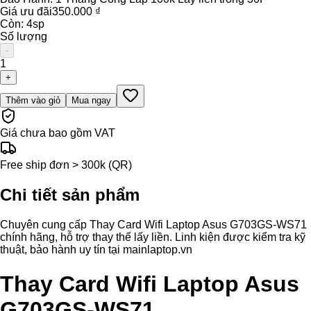
Giá ưu đãi
350.000 ₫
Còn:
4
sp
Số lượng
-
1
+
Thêm vào giỏ
Mua ngay
Giá chưa bao gồm VAT
Free ship đơn > 300k (QR)
Chi tiết sản phẩm
Chuyên cung cấp Thay Card Wifi Laptop Asus G703GS-WS71
chính hãng, hỗ trợ thay thế lấy liền. Linh kiện được kiểm tra kỹ
thuật, bảo hành uy tín tại mainlaptop.vn
Thay Card Wifi Laptop Asus
G703GS-WS71