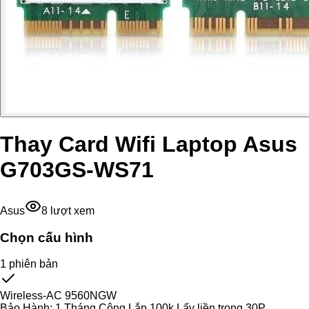
Thay Card Wifi Laptop Asus
G703GS-WS71
Asus
8
lượt xem
Chọn cấu hình
1
phiên bản
Wireless-AC 9560NGW
Bảo Hành:
1 Tháng Công Lắp 100k Lấy liền trong 30P