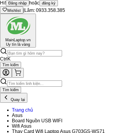
Hi!
hoặc
Đăng nhập
đăng ký
|
Lâm: 0933.358.385
Wishlist
Main
Laptop.vn
Uy tín là vàng
Ctrl
K
Tìm kiếm
Tìm kiếm
Quay lại
Trang chủ
Asus
Board Nguồn USB WIFI
Wifi Asus
Thay Card Wifi Laptop Asus G703GS-WS71