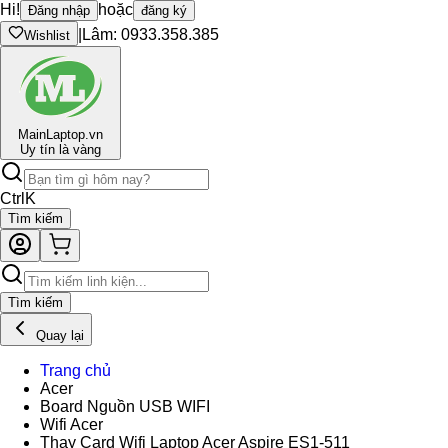
Hi!
hoặc
Đăng nhập
đăng ký
|
Lâm: 0933.358.385
Wishlist
Main
Laptop.vn
Uy tín là vàng
Ctrl
K
Tìm kiếm
Tìm kiếm
Quay lại
Trang chủ
Acer
Board Nguồn USB WIFI
Wifi Acer
Thay Card Wifi Laptop Acer Aspire ES1-511