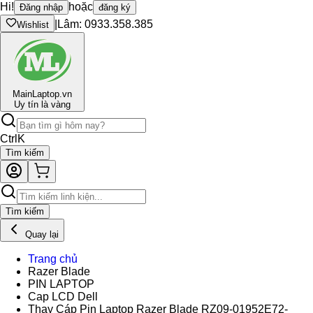
Hi!
hoặc
Đăng nhập
đăng ký
|
Lâm: 0933.358.385
Wishlist
Main
Laptop.vn
Uy tín là vàng
Ctrl
K
Tìm kiếm
Tìm kiếm
Quay lại
Trang chủ
Razer Blade
PIN LAPTOP
Cap LCD Dell
Thay Cáp Pin Laptop Razer Blade RZ09-01952E72-