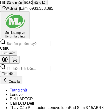
Hi!
hoặc
Đăng nhập
đăng ký
|
Lâm: 0933.358.385
Wishlist
Main
Laptop.vn
Uy tín là vàng
Ctrl
K
Tìm kiếm
Tìm kiếm
Quay lại
Trang chủ
Lenovo
PIN LAPTOP
Cap LCD Dell
Thay Cáp Pin Laptop Lenovo IdeaPad Slim 3 15ABR8