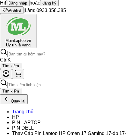
Hi!
hoặc
Đăng nhập
đăng ký
|
Lâm: 0933.358.385
Wishlist
Main
Laptop.vn
Uy tín là vàng
Ctrl
K
Tìm kiếm
Tìm kiếm
Quay lại
Trang chủ
HP
PIN LAPTOP
PIN DELL
Thay Cáp Pin Laptop HP Omen 17 Gaming 17-db 17-