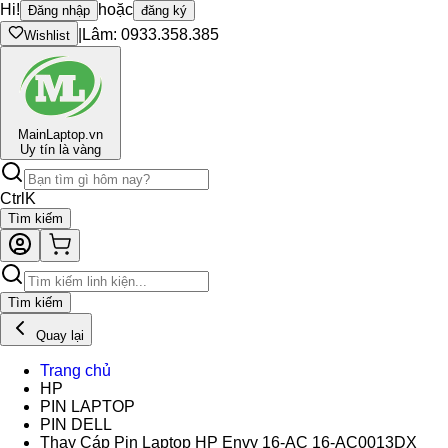
Hi!
hoặc
Đăng nhập
đăng ký
|
Lâm: 0933.358.385
Wishlist
Main
Laptop.vn
Uy tín là vàng
Ctrl
K
Tìm kiếm
Tìm kiếm
Quay lại
Trang chủ
HP
PIN LAPTOP
PIN DELL
Thay Cáp Pin Laptop HP Envy 16-AC 16-AC0013DX