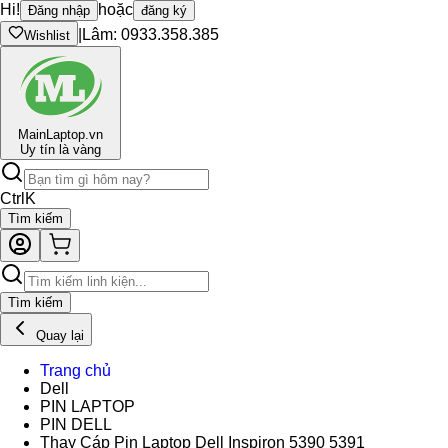
Hi!
hoặc
Đăng nhập
đăng ký
|
Lâm: 0933.358.385
Wishlist
Main
Laptop.vn
Uy tín là vàng
Ctrl
K
Tìm kiếm
Tìm kiếm
Quay lại
Trang chủ
Dell
PIN LAPTOP
PIN DELL
Thay Cáp Pin Laptop Dell Inspiron 5390 5391