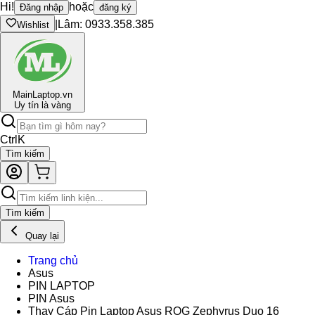
Hi!
hoặc
Đăng nhập
đăng ký
|
Lâm: 0933.358.385
Wishlist
Main
Laptop.vn
Uy tín là vàng
Ctrl
K
Tìm kiếm
Tìm kiếm
Quay lại
Trang chủ
Asus
PIN LAPTOP
PIN Asus
Thay Cáp Pin Laptop Asus ROG Zephyrus Duo 16