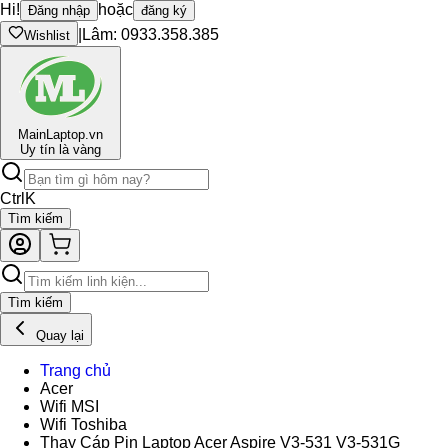
Hi!
hoặc
Đăng nhập
đăng ký
|
Lâm: 0933.358.385
Wishlist
Main
Laptop.vn
Uy tín là vàng
Ctrl
K
Tìm kiếm
Tìm kiếm
Quay lại
Trang chủ
Acer
Wifi MSI
Wifi Toshiba
Thay Cáp Pin Laptop Acer Aspire V3-531 V3-531G