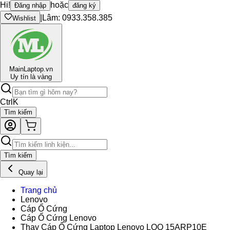
Hi!
hoặc
Đăng nhập
đăng ký
|
Lâm: 0933.358.385
Wishlist
Main
Laptop.vn
Uy tín là vàng
Ctrl
K
Tìm kiếm
Tìm kiếm
Quay lại
Trang chủ
Lenovo
Cáp Ổ Cứng
Cáp Ổ Cứng Lenovo
Thay Cáp Ổ Cứng Laptop Lenovo LOQ 15ARP10E