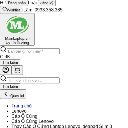
Hi!
hoặc
Đăng nhập
đăng ký
|
Lâm: 0933.358.385
Wishlist
Main
Laptop.vn
Uy tín là vàng
Ctrl
K
Tìm kiếm
Tìm kiếm
Quay lại
Trang chủ
Lenovo
Cáp Ổ Cứng
Cáp Ổ Cứng Lenovo
Thay Cáp Ổ Cứng Laptop Lenovo Ideapad Slim 3