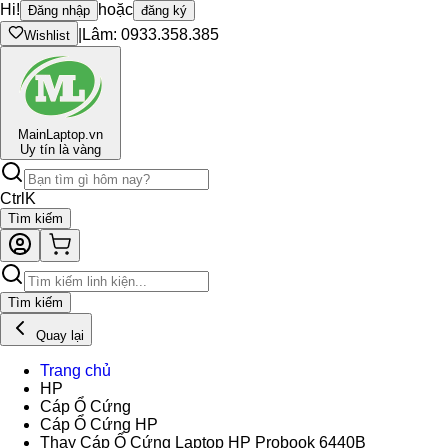
Hi!
hoặc
Đăng nhập
đăng ký
|
Lâm: 0933.358.385
Wishlist
Main
Laptop.vn
Uy tín là vàng
Ctrl
K
Tìm kiếm
Tìm kiếm
Quay lại
Trang chủ
HP
Cáp Ổ Cứng
Cáp Ổ Cứng HP
Thay Cáp Ổ Cứng Laptop HP Probook 6440B