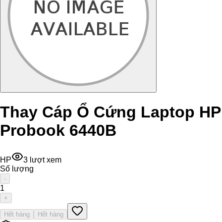
Thay Cáp Ổ Cứng Laptop HP
Probook 6440B
HP
3
lượt xem
Số lượng
-
1
+
Hết hàng
Hết hàng