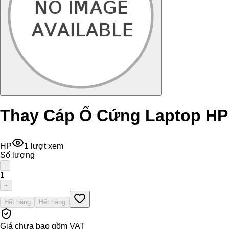
Thay Cáp Ổ Cứng Laptop H
HP
1
lượt xem
Số lượng
-
1
+
Hết hàng
Hết hàng
Giá chưa bao gồm VAT