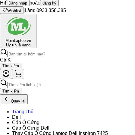
Hi!
hoặc
Đăng nhập
đăng ký
|
Lâm: 0933.358.385
Wishlist
Main
Laptop.vn
Uy tín là vàng
Ctrl
K
Tìm kiếm
Tìm kiếm
Quay lại
Trang chủ
Dell
Cáp Ổ Cứng
Cáp Ổ Cứng Dell
Thay Cáp Ổ Cứng Laptop Dell Inspiron 7425