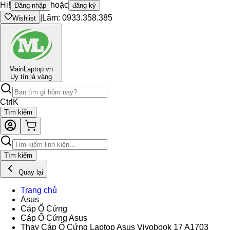
Hi!
hoặc
Đăng nhập
đăng ký
|
Lâm: 0933.358.385
Wishlist
Main
Laptop.vn
Uy tín là vàng
Ctrl
K
Tìm kiếm
Tìm kiếm
Quay lại
Trang chủ
Asus
Cáp Ổ Cứng
Cáp Ổ Cứng Asus
Thay Cáp Ổ Cứng Laptop Asus Vivobook 17 A1703