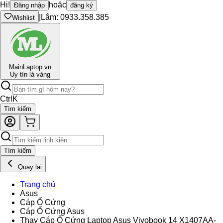
Hi!
hoặc
Đăng nhập
đăng ký
|
Lâm: 0933.358.385
Wishlist
Main
Laptop.vn
Uy tín là vàng
Ctrl
K
Tìm kiếm
Tìm kiếm
Quay lại
Trang chủ
Asus
Cáp Ổ Cứng
Cáp Ổ Cứng Asus
Thay Cáp Ổ Cứng Laptop Asus Vivobook 14 X1407AA-