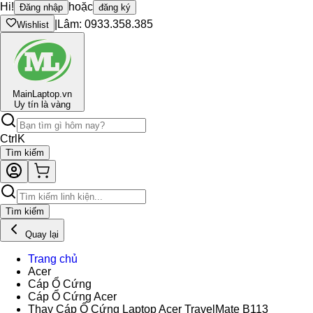
Hi!
hoặc
Đăng nhập
đăng ký
|
Lâm: 0933.358.385
Wishlist
Main
Laptop.vn
Uy tín là vàng
Ctrl
K
Tìm kiếm
Tìm kiếm
Quay lại
Trang chủ
Acer
Cáp Ổ Cứng
Cáp Ổ Cứng Acer
Thay Cáp Ổ Cứng Laptop Acer TravelMate B113